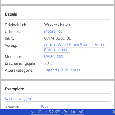
Details
Wreck-it Ralph
Originaltitel
:
Moore, Rich
Urheber
:
8717418389185
ISBN
:
Zürich : Walt Disney Studios Home
Verlag
:
Entertainment
DVD-Video
Medienart
:
2013
Erscheinungsjahr
:
Jugend (10-12 Jahre)
Alterskategorie
:
Exemplare
Karte anzeigen
Baar
Bibliothek
:
webOpac 5.2.122
Predata AG
-
Verfügbar
Exemplarstatus
: