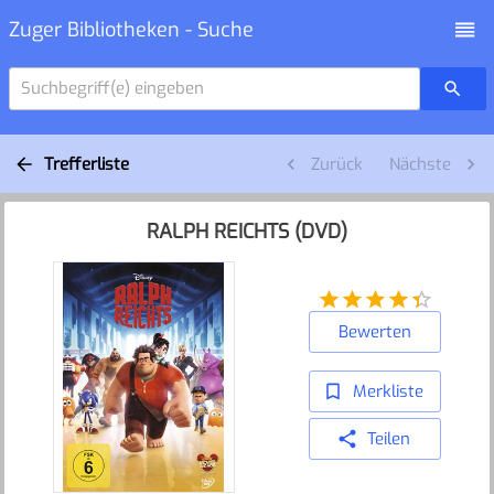
Zuger Bibliotheken - Suche
Suchbegriff(e) eingeben
Trefferliste
Zurück
Nächste
RALPH REICHTS (DVD)
Bewerten
Merkliste
Teilen