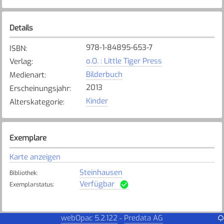
Details
978-1-84895-653-7
ISBN
:
o.O. : Little Tiger Press
Verlag
:
Bilderbuch
Medienart
:
2013
Erscheinungsjahr
:
Kinder
Alterskategorie
:
Exemplare
Karte anzeigen
Steinhausen
Bibliothek
:
Verfügbar
Exemplarstatus
:
webOpac 5.2.122
Predata AG
-