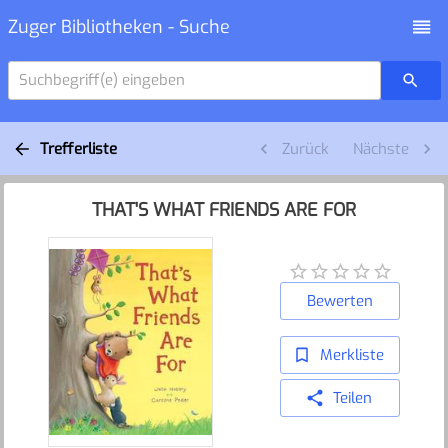
Zuger Bibliotheken - Suche
Suchbegriff(e) eingeben
Trefferliste
Zurück
Nächste
THAT'S WHAT FRIENDS ARE FOR
Bewerten
Merkliste
Teilen