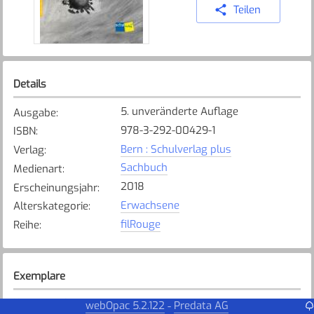
Teilen
Details
5. unveränderte Auflage
Ausgabe
:
978-3-292-00429-1
ISBN
:
Bern : Schulverlag plus
Verlag
:
Sachbuch
Medienart
:
2018
Erscheinungsjahr
:
Erwachsene
Alterskategorie
:
filRouge
Reihe
:
Exemplare
Karte anzeigen
webOpac 5.2.122
Predata AG
-