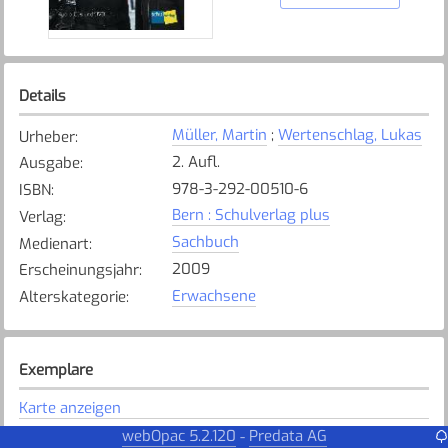
Details
Müller, Martin
;
Wertenschlag, Lukas
Urheber
:
2. Aufl.
Ausgabe
:
978-3-292-00510-6
ISBN
:
Bern : Schulverlag plus
Verlag
:
Sachbuch
Medienart
:
2009
Erscheinungsjahr
:
Erwachsene
Alterskategorie
:
Exemplare
Karte anzeigen
webOpac 5.2.120
Predata AG
-
Steinhausen
Bibliothek
: