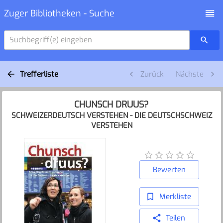
Zuger Bibliotheken - Suche
Suchbegriff(e) eingeben
Trefferliste
Zurück
Nächste
CHUNSCH DRUUS?
SCHWEIZERDEUTSCH VERSTEHEN - DIE DEUTSCHSCHWEIZ
VERSTEHEN
Bewerten
Merkliste
Teilen