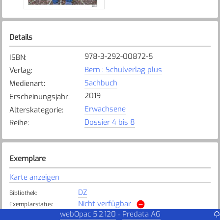
Details
978-3-292-00872-5
ISBN
:
Bern : Schulverlag plus
Verlag
:
Sachbuch
Medienart
:
2019
Erscheinungsjahr
:
Erwachsene
Alterskategorie
:
Dossier 4 bis 8
Reihe
:
Exemplare
Karte anzeigen
DZ
Bibliothek
:
Nicht verfügbar
Exemplarstatus
:
webOpac 5.2.120
Predata AG
-