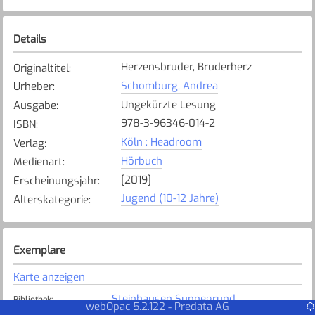
Details
Herzensbruder, Bruderherz
Originaltitel
:
Schomburg, Andrea
Urheber
:
Ungekürzte Lesung
Ausgabe
:
978-3-96346-014-2
ISBN
:
Köln : Headroom
Verlag
:
Hörbuch
Medienart
:
[2019]
Erscheinungsjahr
:
Jugend (10-12 Jahre)
Alterskategorie
:
Exemplare
Karte anzeigen
Steinhausen Sunnegrund
Bibliothek
:
webOpac 5.2.122
Predata AG
-