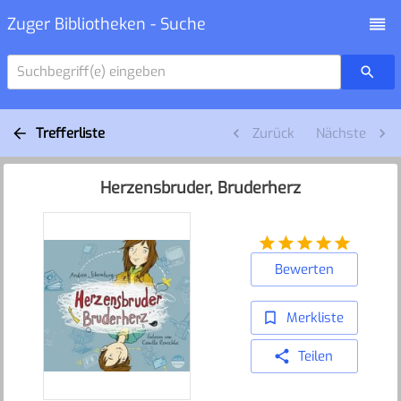
Zuger Bibliotheken - Suche
Suchbegriff(e) eingeben
Trefferliste
Zurück
Nächste
Herzensbruder, Bruderherz
Bewerten
Merkliste
Teilen