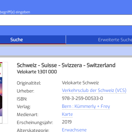
begriff(e) eingeben
Suche
Erweiterte Such
Schweiz - Suisse - Svizzera - Switzerland
Velokarte 1:301 000
Velokarte Schweiz
Originaltitel
:
Verkehrsclub der Schweiz (VCS)
Urheber
:
978-3-259-00533-0
ISBN
:
Bern : Kümmerly + Frey
Verlag
:
Karte
Medienart
:
2019
Erscheinungsjahr
:
Erwachsene
Alterskategorie
: