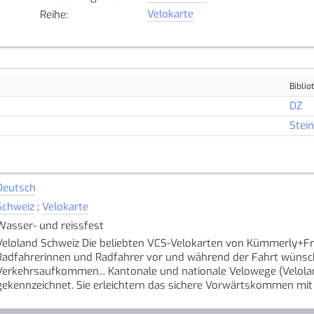
Velokarte
Reihe
:
Biblio
DZ
Stei
Deutsch
Schweiz
;
Velokarte
Wasser- und reissfest
Veloland Schweiz Die beliebten VCS-Velokarten von Kümmerly+Frey
Radfahrerinnen und Radfahrer vor und während der Fahrt wünsch
Verkehrsaufkommen... Kantonale und nationale Velowege (Velolan
gekennzeichnet. Sie erleichtern das sichere Vorwärtskommen mit 