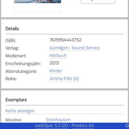
Details
7619954443752
ISBN
:
Gümligen : Sound Service
Verlag
:
Hörbuch
Medienart
:
2013
Erscheinungsjahr
:
Kinder
Alterskategorie
:
Jimmy-Flitz (4)
Reihe
:
Exemplare
Karte anzeigen
Steinhausen
Bibliothek
:
webOpac 5.2.120
Predata AG
-
Verfügbar
Exemplarstatus
: