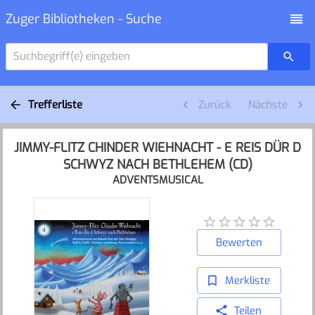
Zuger Bibliotheken - Suche
Suchbegriff(e) eingeben
Trefferliste
Zurück
Nächste
JIMMY-FLITZ CHINDER WIEHNACHT - E REIS DÜR D
SCHWYZ NACH BETHLEHEM (CD)
ADVENTSMUSICAL
Bewerten
Merkliste
Teilen