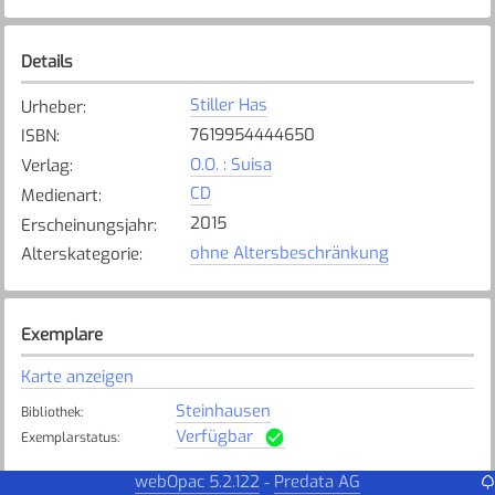
Details
Stiller Has
Urheber
:
7619954444650
ISBN
:
O.O. : Suisa
Verlag
:
CD
Medienart
:
2015
Erscheinungsjahr
:
ohne Altersbeschränkung
Alterskategorie
:
Exemplare
Karte anzeigen
Steinhausen
Bibliothek
:
Verfügbar
Exemplarstatus
:
webOpac 5.2.122
Predata AG
-