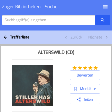
Zuger Bibliotheken - Suche
Suchbegriff(e) eingeben
Trefferliste
Zurück
Nächste
ALTERSWILD (CD)
Bewerten
Merkliste
Teilen