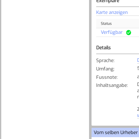
Exemplare
Karte anzeigen
Status
Verfügbar
Details
Sprache
:
Umfang
:
Fussnote
:
Inhaltsangabe
:
M
[
Vom selben Urheber