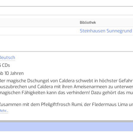
Bibliothek
Steinhausen Sunnegrund
Deutsch
5 CDs
ab 10 Jahren
Der magische Dschungel von Caldera schwebt in höchster Gefahr:
auszubrechen und Caldera mit ihren Ameisenarmeen zu unterwerf
magischen Fähigkeiten kann das verhindern! Dazu gehört das m
Zusammen mit dem Pfeilgiftfrosch Rumi, der Fledermaus Lima un
und zugleich gefährlichste Abenteuer ihres Lebens!
ehr...
Quelle: Buchhaus.ch, bearbeitet mit ChatGPT
]