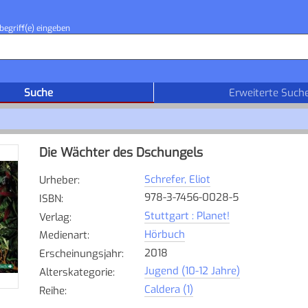
begriff(e) eingeben
Suche
Erweiterte Such
Die Wächter des Dschungels
Schrefer, Eliot
Urheber
:
978-3-7456-0028-5
ISBN
:
Stuttgart : Planet!
Verlag
:
Hörbuch
Medienart
:
2018
Erscheinungsjahr
:
Jugend (10-12 Jahre)
Alterskategorie
:
Caldera (1)
Reihe
: