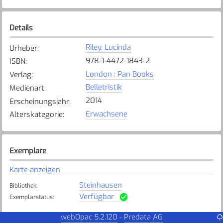
Details
Riley, Lucinda
Urheber
:
978-1-4472-1843-2
ISBN
:
London : Pan Books
Verlag
:
Belletristik
Medienart
:
2014
Erscheinungsjahr
:
Erwachsene
Alterskategorie
:
Exemplare
Karte anzeigen
Steinhausen
Bibliothek
:
Verfügbar
Exemplarstatus
:
webOpac 5.2.120
Predata AG
-