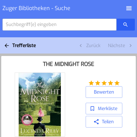
Zuger Bibliotheken - Suche
Suchbegriff(e) eingeben
Trefferliste
Zurück
Nächste
THE MIDNIGHT ROSE
Bewerten
Merkliste
Teilen