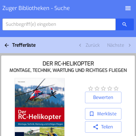
Zuger Bibliotheken - Suche
Suchbegriff(e) eingeben
Trefferliste
Zurück
Nächste
DER RC-HELIKOPTER
MONTAGE, TECHNIK, WARTUNG UND RICHTIGES FLIEGEN
Bewerten
Merkliste
Teilen