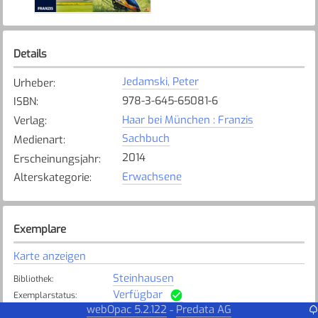
Details
Jedamski, Peter
Urheber
:
978-3-645-65081-6
ISBN
:
Haar bei München : Franzis
Verlag
:
Sachbuch
Medienart
:
2014
Erscheinungsjahr
:
Erwachsene
Alterskategorie
:
Exemplare
Karte anzeigen
Steinhausen
Bibliothek
:
Verfügbar
Exemplarstatus
:
webOpac 5.2.122
Predata AG
-