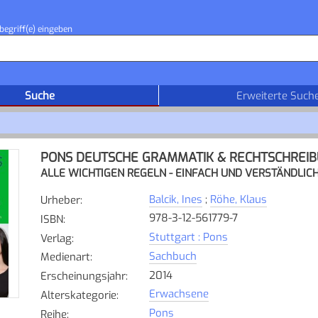
begriff(e) eingeben
Suche
Erweiterte Such
PONS DEUTSCHE GRAMMATIK & RECHTSCHREI
ALLE WICHTIGEN REGELN - EINFACH UND VERSTÄNDLIC
Balcik, Ines
;
Röhe, Klaus
Urheber
:
978-3-12-561779-7
ISBN
:
Stuttgart : Pons
Verlag
:
Sachbuch
Medienart
:
2014
Erscheinungsjahr
:
Erwachsene
Alterskategorie
:
Pons
Reihe
: