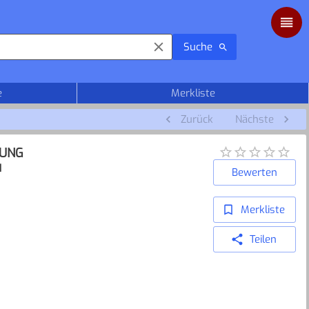
Suche
e
Merkliste
Zurück
Nächste
BUNG
H
Bewerten
Merkliste
Teilen