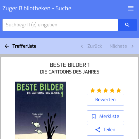
Zuger Bibliotheken - Suche
Suchbegriff(e) eingeben
Trefferliste
Zurück
Nächste
BESTE BILDER 1
DIE CARTOONS DES JAHRES
Bewerten
Merkliste
Teilen