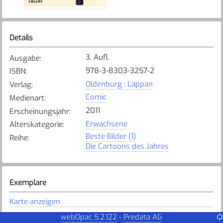
Details
3. Aufl.
Ausgabe
:
978-3-8303-3257-2
ISBN
:
Oldenburg : Lappan
Verlag
:
Comic
Medienart
:
2011
Erscheinungsjahr
:
Erwachsene
Alterskategorie
:
Beste Bilder (1)
Reihe
:
Die Cartoons des Jahres
Exemplare
Karte anzeigen
Steinhausen
webOpac 5.2.122
Predata AG
-
Bibliothek
: