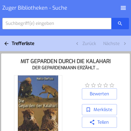
Zuger Bibliotheken - Suche
Suchbegriff(e) eingeben
Trefferliste
Zurück
Nächste
MIT GEPARDEN DURCH DIE KALAHARI
DER GEPARDENMANN ERZÄHLT ...
Bewerten
Merkliste
Teilen