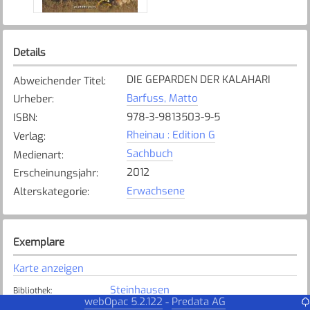
Details
DIE GEPARDEN DER KALAHARI
Abweichender Titel
:
Barfuss, Matto
Urheber
:
978-3-9813503-9-5
ISBN
:
Rheinau : Edition G
Verlag
:
Sachbuch
Medienart
:
2012
Erscheinungsjahr
:
Erwachsene
Alterskategorie
:
Exemplare
Karte anzeigen
Steinhausen
Bibliothek
:
webOpac 5.2.122
Predata AG
-
Verfügbar
Exemplarstatus
: