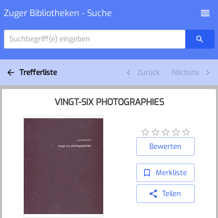
Zuger Bibliotheken - Suche
Suchbegriff(e) eingeben
Trefferliste
Zurück
Nächste
VINGT-SIX PHOTOGRAPHIES
Bewerten
Merkliste
Teilen