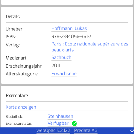
Details
Hoffmann, Lukas
Urheber
:
978-2-84056-361-7
ISBN
:
Paris : Ecole nationale supérieure des
Verlag
:
beaux-arts
Sachbuch
Medienart
:
2011
Erscheinungsjahr
:
Erwachsene
Alterskategorie
:
Exemplare
Karte anzeigen
Steinhausen
Bibliothek
:
Verfügbar
Exemplarstatus
:
webOpac 5.2.122
Predata AG
-