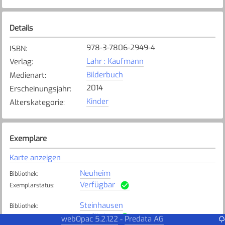
Details
978-3-7806-2949-4
ISBN
:
Lahr : Kaufmann
Verlag
:
Bilderbuch
Medienart
:
2014
Erscheinungsjahr
:
Kinder
Alterskategorie
:
Exemplare
Karte anzeigen
Neuheim
Bibliothek
:
Verfügbar
Exemplarstatus
:
Steinhausen
Bibliothek
:
Verfügbar
Exemplarstatus
:
webOpac 5.2.122
Predata AG
-