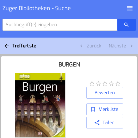
Zuger Bibliotheken - Suche
Suchbegriff(e) eingeben
Trefferliste
Zurück
Nächste
BURGEN
Bewerten
Merkliste
Teilen