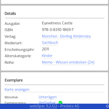
Details
Eyewitness Castle
Ausgabe
:
978-3-8310-1869-7
ISBN
:
München : Dorling Kindersley
Verlag
:
Sachbuch
Medienart
:
2011
Erscheinungsjahr
:
Kinder
Alterskategorie
:
Memo - Wissen entdecken (24)
Reihe
:
Exemplare
Karte anzeigen
Unterägeri
Bibliothek
:
Verfügbar
Exemplarstatus
:
webOpac 5.2.122
Predata AG
-