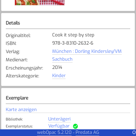
Details
Cook it step by step
Originaltitel
:
978-3-8310-2632-6
ISBN
:
München : Dorling Kindersley/VM
Verlag
:
Sachbuch
Medienart
:
2014
Erscheinungsjahr
:
Kinder
Alterskategorie
:
Exemplare
Karte anzeigen
Unterägeri
Bibliothek
:
Verfügbar
Exemplarstatus
:
webOpac 5.2.120
Predata AG
-