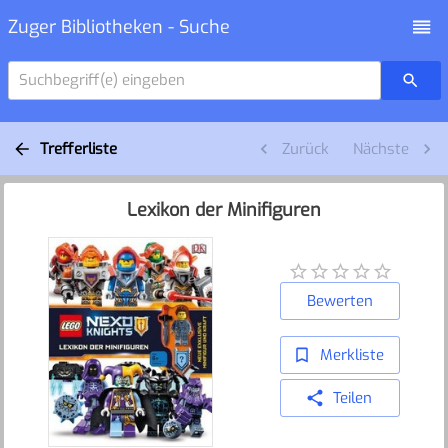
Zuger Bibliotheken - Suche
Suchbegriff(e) eingeben
Trefferliste
Zurück
Nächste
Lexikon der Minifiguren
Bewerten
Merkliste
Teilen