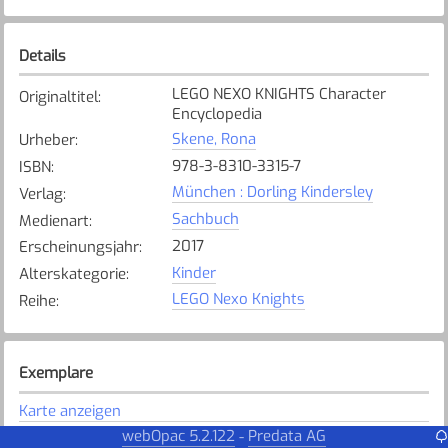
Details
LEGO NEXO KNIGHTS Character
Originaltitel
:
Encyclopedia
Skene, Rona
Urheber
:
978-3-8310-3315-7
ISBN
:
München : Dorling Kindersley
Verlag
:
Sachbuch
Medienart
:
2017
Erscheinungsjahr
:
Kinder
Alterskategorie
:
LEGO Nexo Knights
Reihe
:
Exemplare
Karte anzeigen
webOpac 5.2.122
Predata AG
-
Steinhausen Sunnegrund
Bibliothek
: