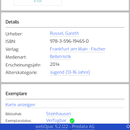
Details
Russel, Gareth
Urheber
:
978-3-596-19465-0
ISBN
:
Frankfurt am Main : Fischer
Verlag
:
Belletristik
Medienart
:
2014
Erscheinungsjahr
:
Jugend (13-16 Jahre)
Alterskategorie
:
Exemplare
Karte anzeigen
Steinhausen
Bibliothek
:
Verfügbar
Exemplarstatus
:
webOpac 5.2.122
Predata AG
-