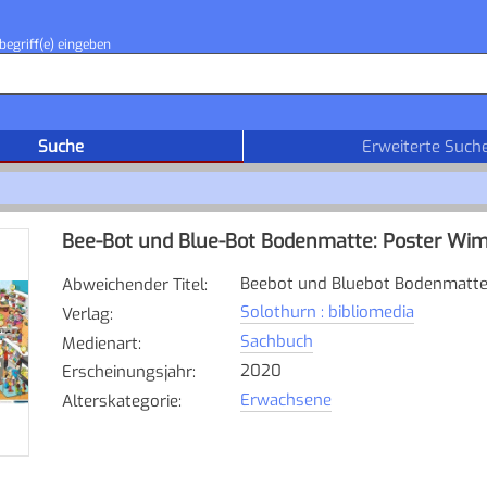
begriff(e) eingeben
Suche
Erweiterte Such
Bee-Bot und Blue-Bot Bodenmatte: Poster Wim
Beebot und Bluebot Bodenmatt
Abweichender Titel
:
Solothurn : bibliomedia
Verlag
:
Sachbuch
Medienart
:
2020
Erscheinungsjahr
:
Erwachsene
Alterskategorie
: