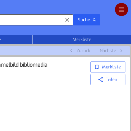
Suche
e
Merkliste
Zurück
Nächste
melbild bibliomedia
Merkliste
e
Teilen