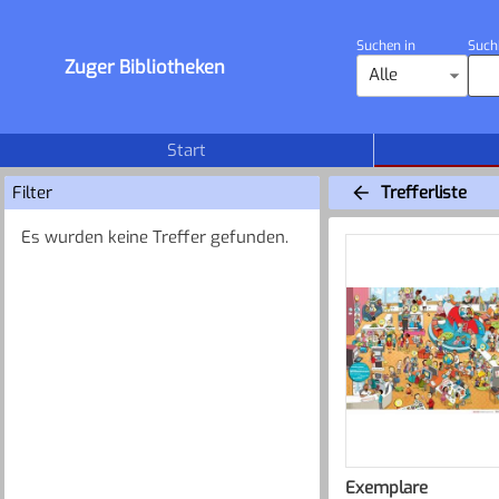
Suchen in
Such
Zuger Bibliotheken
Alle
Start
Filter
Trefferliste
Es wurden keine Treffer gefunden.
Exemplare