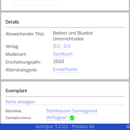
Details
Beebot und Bluebot
Abweichender Titel
:
Unterrichtsidee
O.O. : O.V.
Verlag
:
Sachbuch
Medienart
:
2020
Erscheinungsjahr
:
Erwachsene
Alterskategorie
:
Exemplare
Karte anzeigen
Steinhausen Sunnegrund
Bibliothek
:
Verfügbar
Exemplarstatus
:
webOpac 5.2.122
Predata AG
-