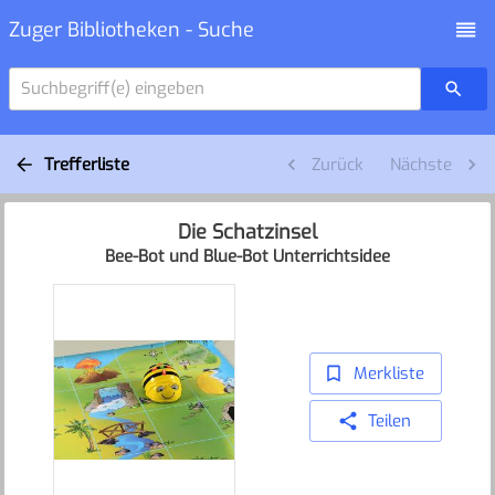
Zuger Bibliotheken - Suche
Suchbegriff(e) eingeben
Trefferliste
Zurück
Nächste
Die Schatzinsel
Bee-Bot und Blue-Bot Unterrichtsidee
Merkliste
Teilen