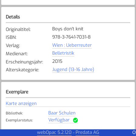
Details
Boys don't knit
Originaltitel
:
978-3-7641-7031-8
ISBN
:
Wien : Ueberreuter
Verlag
:
Belletristik
Medienart
:
2015
Erscheinungsjahr
:
Jugend (13-16 Jahre)
Alterskategorie
:
Exemplare
Karte anzeigen
Baar Schulen
Bibliothek
:
Verfügbar
Exemplarstatus
:
Hünenberg
webOpac 5.2.120
Predata AG
-
Bibliothek
: