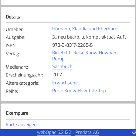
Details
Homann, Klaudia und Eberhard
Urheber
:
3., neu bearb. u. kompl. aktual. Aufl.
Ausgabe
:
978-3-8317-2265-5
ISBN
:
Bielefeld : Reise Know-How Verl.
Verlag
:
Rump
Sachbuch
Medienart
:
2017
Erscheinungsjahr
:
Erwachsene
Alterskategorie
:
Reise Know-How. City Trip
Reihe
:
Exemplare
Karte anzeigen
webOpac 5.2.122
Predata AG
-
Steinhausen
Bibliothek
: