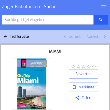
Zuger Bibliotheken - Suche
Suchbegriff(e) eingeben
Trefferliste
Zurück
Nächste
MIAMI
Bewerten
Merkliste
Teilen