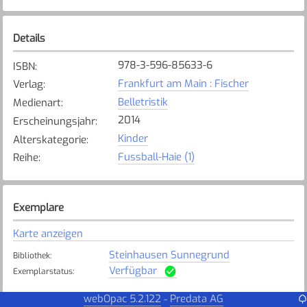
Details
978-3-596-85633-6
ISBN
:
Frankfurt am Main : Fischer
Verlag
:
Belletristik
Medienart
:
2014
Erscheinungsjahr
:
Kinder
Alterskategorie
:
Fussball-Haie (1)
Reihe
:
Exemplare
Karte anzeigen
Steinhausen Sunnegrund
Bibliothek
:
Verfügbar
Exemplarstatus
:
Hünenberg
webOpac 5.2.122
Predata AG
-
Bibliothek
: