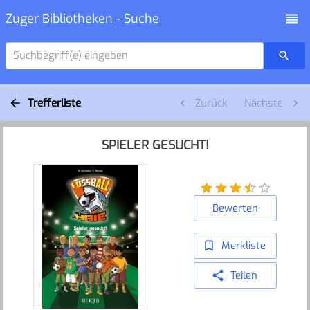
Zuger Bibliotheken - Suche
Suchbegriff(e) eingeben
Trefferliste
Zurück
Nächste
SPIELER GESUCHT!
Bewerten
Merkliste
Teilen