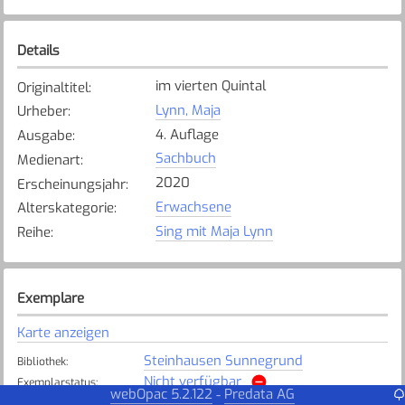
Details
im vierten Quintal
Originaltitel
:
Lynn, Maja
Urheber
:
4. Auflage
Ausgabe
:
Sachbuch
Medienart
:
2020
Erscheinungsjahr
:
Erwachsene
Alterskategorie
:
Sing mit Maja Lynn
Reihe
:
Exemplare
Karte anzeigen
Steinhausen Sunnegrund
Bibliothek
:
Nicht verfügbar
Exemplarstatus
:
webOpac 5.2.122
Predata AG
-