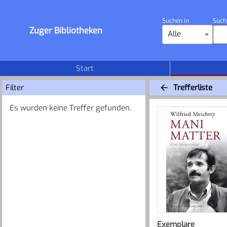
Suchen in
Such
Zuger Bibliotheken
Alle
Start
Filter
Trefferliste
Es wurden keine Treffer gefunden.
Exemplare