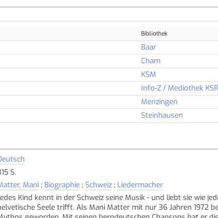
Bibliothek
Baar
Cham
KSM
Info-Z / Mediothek KS
Menzingen
Steinhausen
Deutsch
315 S.
Matter, Mani
;
Biographie
;
Schweiz
;
Liedermacher
Jedes Kind kennt in der Schweiz seine Musik - und liebt sie wie j
helvetische Seele trifft. Als Mani Matter mit nur 36 Jahren 1972
Mythos geworden. Mit seinen berndeutschen Chansons hat er die