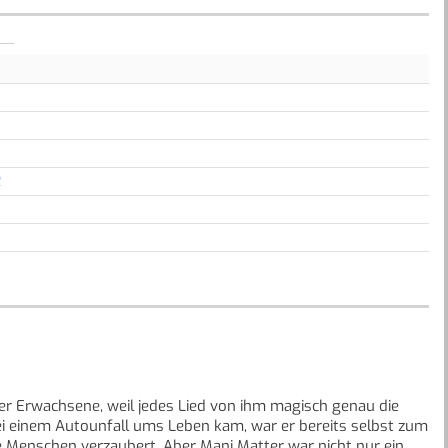
R
eder Erwachsene, weil jedes Lied von ihm magisch genau die
 bei einem Autounfall ums Leben kam, war er bereits selbst zum
 Menschen verzaubert. Aber Mani Matter war nicht nur ein