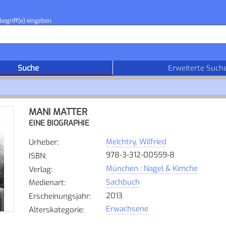
begriff(e) eingeben
Suche
Erweiterte Such
MANI MATTER
EINE BIOGRAPHIE
Meichtry, Wilfried
Urheber
:
978-3-312-00559-8
ISBN
:
München : Nagel & Kimche
Verlag
:
Sachbuch
Medienart
:
2013
Erscheinungsjahr
:
Erwachsene
Alterskategorie
: