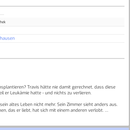
thek
nhausen
splantieren? Travis hätte nie damit gerechnet, dass diese
il er Leukämie hatte - und nichts zu verlieren.
t sein altes Leben nicht mehr. Sein Zimmer sieht anders aus.
n, das er liebt, hat sich mit einem anderen verlobt.
u anzufangen. Nur sind solche Dinge leichter gesagt als
senwerden, Freundschaft und Liebe.