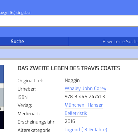
begriff(e) eingeben
Suche
Erweiterte Such
DAS ZWEITE LEBEN DES TRAVIS COATES
Noggin
Originaltitel
:
Whaley, John Corey
Urheber
:
978-3-446-24741-3
ISBN
:
München : Hanser
Verlag
:
Belletristik
Medienart
:
2015
Erscheinungsjahr
:
Jugend (13-16 Jahre)
Alterskategorie
: