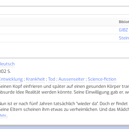
Biblio
GIBZ
Stei
Deutsch
302 S.
Entwicklung
;
Krankheit
;
Tod
;
Aussenseiter
;
Science-fiction
Seinen Kopf einfrieren und später auf einen gesunden Körper tran
absurde Idee Realität werden könnte. Seine Einwilligung gab er, we
Nun ist er nach fünf Jahren tatsächlich "wieder da". Doch er finde
Seine Eltern scheinen ihm etwas zu verheimlichen. Und das Mädche
ehr...
Travis muss lernen, mit der Vergangenheit abzuschliessen und ne
getan. Ein faszinierendes Jugendbuch über Identität, das Erwach