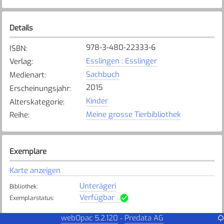
Details
978-3-480-22333-6
ISBN
:
Esslingen : Esslinger
Verlag
:
Sachbuch
Medienart
:
2015
Erscheinungsjahr
:
Kinder
Alterskategorie
:
Meine grosse Tierbibliothek
Reihe
:
Exemplare
Karte anzeigen
Unterägeri
Bibliothek
:
Verfügbar
Exemplarstatus
:
Baar Schulen
webOpac 5.2.120
Predata AG
-
Bibliothek
: