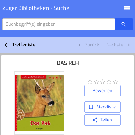
Zuger Bibliotheken - Suche
Suchbegriff(e) eingeben
Trefferliste
Zurück
Nächste
DAS REH
Bewerten
Merkliste
Teilen