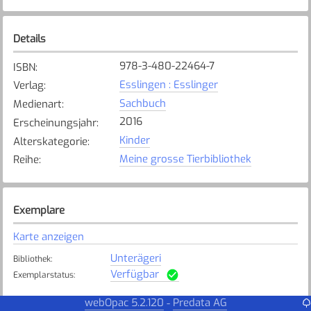
Details
978-3-480-22464-7
ISBN
:
Esslingen : Esslinger
Verlag
:
Sachbuch
Medienart
:
2016
Erscheinungsjahr
:
Kinder
Alterskategorie
:
Meine grosse Tierbibliothek
Reihe
:
Exemplare
Karte anzeigen
Unterägeri
Bibliothek
:
Verfügbar
Exemplarstatus
:
Baar Schulen
webOpac 5.2.120
Predata AG
-
Bibliothek
: