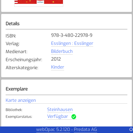
Details
978-3-480-22978-9
ISBN
:
Esslingen : Esslinger
Verlag
:
Bilderbuch
Medienart
:
2012
Erscheinungsjahr
:
Kinder
Alterskategorie
:
Exemplare
Karte anzeigen
Steinhausen
Bibliothek
:
Verfügbar
Exemplarstatus
:
Walchwil
Bibliothek
:
webOpac 5.2.120
Predata AG
-