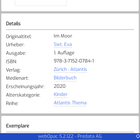
Details
Im Moor
Originaltitel
:
Sixt, Eva
Urheber
:
1. Auflage
Ausgabe
:
978-3-7152-0784-1
ISBN
:
Zürich : Atlantis
Verlag
:
Bilderbuch
Medienart
:
2020
Erscheinungsjahr
:
Kinder
Alterskategorie
:
Atlantis Thema
Reihe
:
Exemplare
webOpac 5.2.122
Predata AG
-
Karte anzeigen