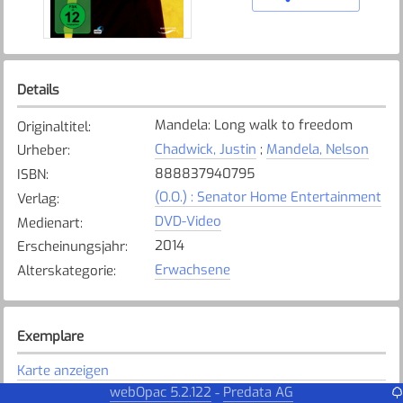
Details
Mandela: Long walk to freedom
Originaltitel
:
Chadwick, Justin
;
Mandela, Nelson
Urheber
:
888837940795
ISBN
:
(O.O.) : Senator Home Entertainment
Verlag
:
DVD-Video
Medienart
:
2014
Erscheinungsjahr
:
Erwachsene
Alterskategorie
:
Exemplare
Karte anzeigen
webOpac 5.2.122
Predata AG
-
Steinhausen
Bibliothek
: