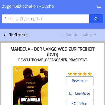
Zuger Bibliotheken - Suche
Suchbegriff(e) eingeben
Trefferliste
Zurück
Nächste
MANDELA - DER LANGE WEG ZUR FREIHEIT
(DVD)
REVOLUTIONÄR, GEFANGENER, PRÄSIDENT
Bewerten
Merkliste
Teilen