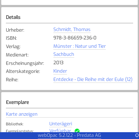
Details
Schmidt, Thomas
Urheber
:
978-3-86659-236-0
ISBN
:
Münster : Natur und Tier
Verlag
:
Sachbuch
Medienart
:
2013
Erscheinungsjahr
:
Kinder
Alterskategorie
:
Entdecke - Die Reihe mit der Eule (12)
Reihe
:
Exemplare
Karte anzeigen
Unterägeri
Bibliothek
:
Verfügbar
Exemplarstatus
:
webOpac 5.2.122
Predata AG
-