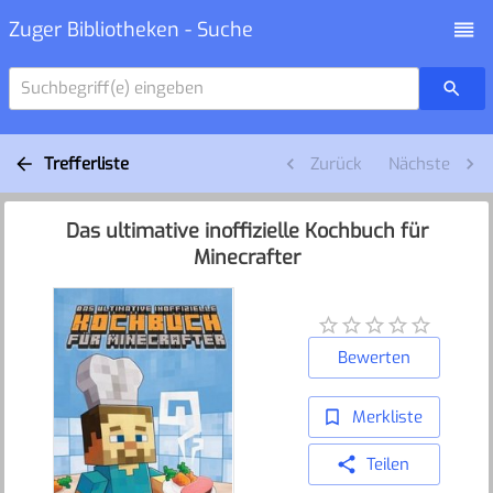
Zuger Bibliotheken - Suche
Suchbegriff(e) eingeben
Trefferliste
Zurück
Nächste
Das ultimative inoffizielle Kochbuch für
Minecrafter
Bewerten
Merkliste
Teilen