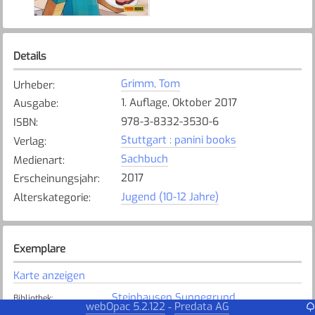
Details
Grimm, Tom
Urheber
:
1. Auflage, Oktober 2017
Ausgabe
:
978-3-8332-3530-6
ISBN
:
Stuttgart : panini books
Verlag
:
Sachbuch
Medienart
:
2017
Erscheinungsjahr
:
Jugend (10-12 Jahre)
Alterskategorie
:
Exemplare
Karte anzeigen
Steinhausen Sunnegrund
Bibliothek
:
webOpac 5.2.122
Predata AG
-
Verfügbar
Exemplarstatus
: