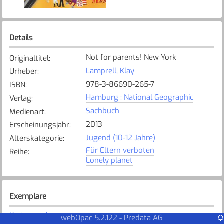
Details
Not for parents! New York
Originaltitel
:
Lamprell, Klay
Urheber
:
978-3-86690-265-7
ISBN
:
Hamburg : National Geographic
Verlag
:
Sachbuch
Medienart
:
2013
Erscheinungsjahr
:
Jugend (10-12 Jahre)
Alterskategorie
:
Für Eltern verboten
Reihe
:
Lonely planet
Exemplare
Karte anzeigen
webOpac 5.2.122
Predata AG
-