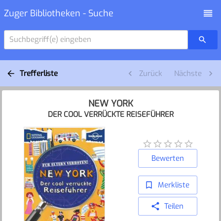
Zuger Bibliotheken - Suche
Suchbegriff(e) eingeben
Trefferliste
Zurück
Nächste
NEW YORK
DER COOL VERRÜCKTE REISEFÜHRER
Bewerten
Merkliste
Teilen