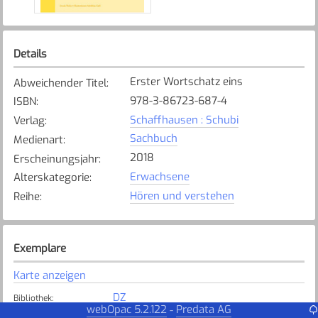
Details
Erster Wortschatz eins
Abweichender Titel
:
978-3-86723-687-4
ISBN
:
Schaffhausen : Schubi
Verlag
:
Sachbuch
Medienart
:
2018
Erscheinungsjahr
:
Erwachsene
Alterskategorie
:
Hören und verstehen
Reihe
:
Exemplare
Karte anzeigen
DZ
Bibliothek
:
webOpac 5.2.122
Predata AG
-
Verfügbar
Exemplarstatus
: