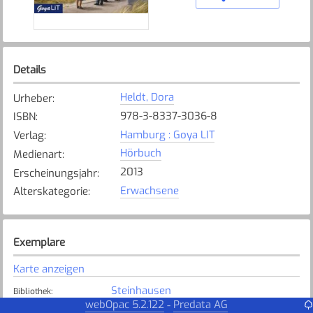
Details
Heldt, Dora
Urheber
:
978-3-8337-3036-8
ISBN
:
Hamburg : Goya LIT
Verlag
:
Hörbuch
Medienart
:
2013
Erscheinungsjahr
:
Erwachsene
Alterskategorie
:
Exemplare
Karte anzeigen
Steinhausen
Bibliothek
:
webOpac 5.2.122
Predata AG
-
Verfügbar
Exemplarstatus
: