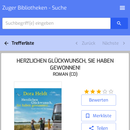
Zuger Bibliotheken - Suche
Suchbegriff(e) eingeben
Trefferliste
Zurück
Nächste
HERZLICHEN GLÜCKWUNSCH, SIE HABEN
GEWONNEN!
ROMAN (CD)
Bewerten
Merkliste
Teilen