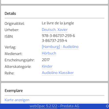
Details
Le livre de la jungle
Originaltitel
:
Deutsch, Xavier
Urheber
:
978-3-86737-259-6
ISBN
:
3-86737-259-4
[Hamburg] : Audiolino
Verlag
:
Hörbuch
Medienart
:
2017
Erscheinungsjahr
:
Kinder
Alterskategorie
:
Audiolino Klassiker
Reihe
:
Exemplare
Karte anzeigen
webOpac 5.2.122
Predata AG
-
Steinhausen Sunnegrund
Bibliothek
: