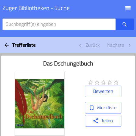
Zuger Bibliotheken - Suche
Suchbegriff(e) eingeben
Trefferliste
Zurück
Nächste
Das Dschungelbuch
Bewerten
Merkliste
Teilen