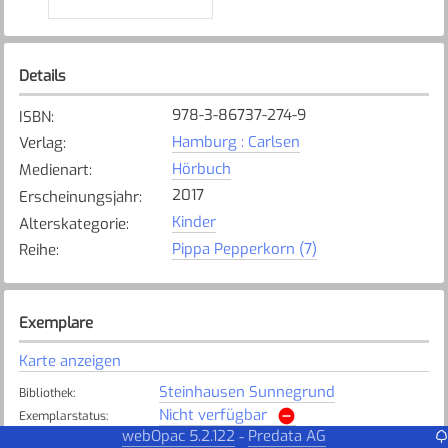
Details
978-3-86737-274-9
ISBN
:
Hamburg : Carlsen
Verlag
:
Hörbuch
Medienart
:
2017
Erscheinungsjahr
:
Kinder
Alterskategorie
:
Pippa Pepperkorn (7)
Reihe
:
Exemplare
Karte anzeigen
Steinhausen Sunnegrund
Bibliothek
:
Nicht verfügbar
Exemplarstatus
:
webOpac 5.2.122
Predata AG
-