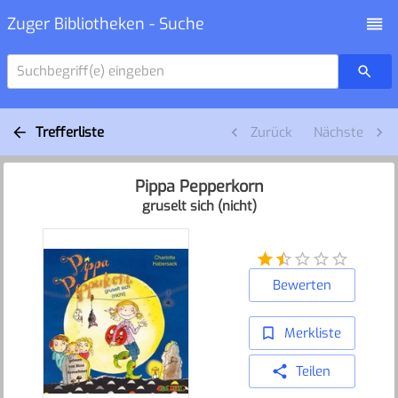
Zuger Bibliotheken - Suche
Suchbegriff(e) eingeben
Trefferliste
Zurück
Nächste
Pippa Pepperkorn
gruselt sich (nicht)
Bewerten
Merkliste
Teilen