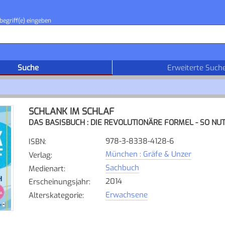
begriff(e) eingeben
Suche
Erweiterte Such
SCHLANK IM SCHLAF
DAS BASISBUCH : DIE REVOLUTIONÄRE FORMEL - SO NU
978-3-8338-4128-6
ISBN
:
München : Gräfe & Unzer
Verlag
:
Sachbuch
Medienart
:
2014
Erscheinungsjahr
:
Erwachsene
Alterskategorie
: