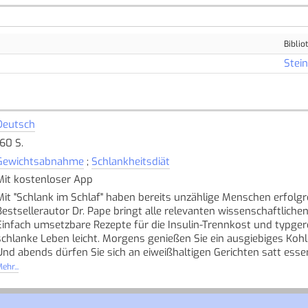
Biblio
Stei
Deutsch
160 S.
Gewichtsabnahme
;
Schlankheitsdiät
Mit kostenloser App
Mit "Schlank im Schlaf" haben bereits unzählige Menschen erfo
Bestsellerautor Dr. Pape bringt alle relevanten wissenschaftlich
Einfach umsetzbare Rezepte für die Insulin-Trennkost und typ
schlanke Leben leicht. Morgens genießen Sie ein ausgiebiges Ko
Und abends dürfen Sie sich an eiweißhaltigen Gerichten satt essen.
und längere Essenspausen einzulegen. Ein aktiver Alltag und vie
ehr...
fleißig an Ihrer Traumfigur arbeiten. Eine kostenlose App zu den R
Produkte werden zusätzlich angeboten.