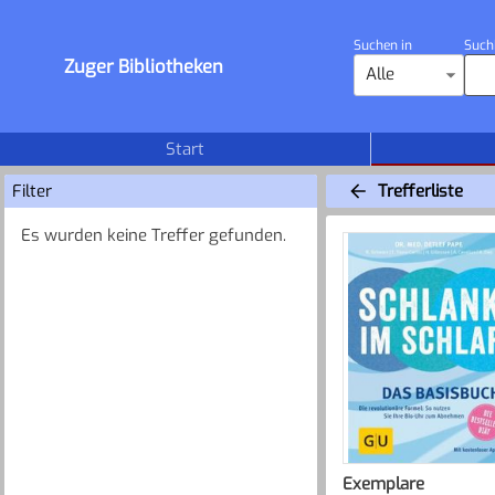
Suchen in
Such
Zuger Bibliotheken
Alle
Start
Filter
Trefferliste
Es wurden keine Treffer gefunden.
Exemplare