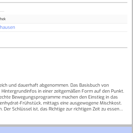
thek
nhausen
lgreich und dauerhaft abgenommen. Das Basisbuch von
en Hintergrundinfos in einer zeitgemäßen Form auf den Punkt.
gerechte Bewegungsprogramme machen den Einstieg in das
hlenhydrat-Frühstück, mittags eine ausgewogene Mischkost.
 Der Schlüssel ist, das Richtige zur richtigen Zeit zu essen
l Schlaf sorgen außerdem dafür, dass die Hormone im Körper
ezepten ist bereits im Buch enthalten. Weitere digitale