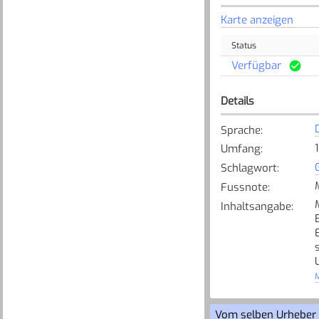
Karte anzeigen
Status
Verfügbar
Details
Sprache
:
Umfang
:
Schlagwort
:
Fussnote
:
Inhaltsangabe
:
M
Vom selben Urheber