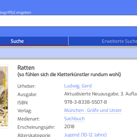
begriff(e) eingeben
Suche
Erweiterte Such
Ratten
(so fühlen sich die Kletterkünstler rundum wohl)
Ludwig, Gerd
Urheber
:
Aktualisierte Neuausgabe, 3. Aufl
Ausgabe
:
978-3-8338-5507-8
ISBN
:
München : Gräfe und Unzer
Verlag
:
Sachbuch
Medienart
:
2018
Erscheinungsjahr
:
Jugend (10-12 Jahre)
Alterskategorie
: