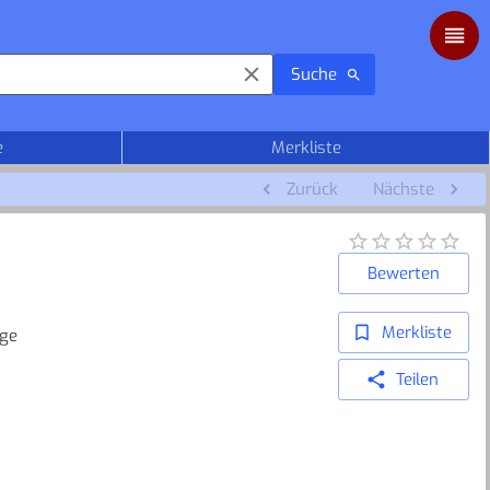
Suche
e
Merkliste
Zurück
Nächste
Bewerten
Merkliste
age
Teilen