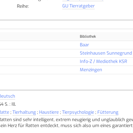
GU Tierratgeber
Reihe
:
Bibliothek
Baar
Steinhausen Sunnegrund
Info-Z / Mediothek KSR
Menzingen
Deutsch
4 S. : Ill.
Ratte
;
Tierhaltung
;
Haustiere
;
Tierpsychologie
;
Fütterung
Ratten sind sehr intelligent, extrem neugierig und unglaublich ge
sein Herz für Ratten entdeckt, muss sich also um eines garantie