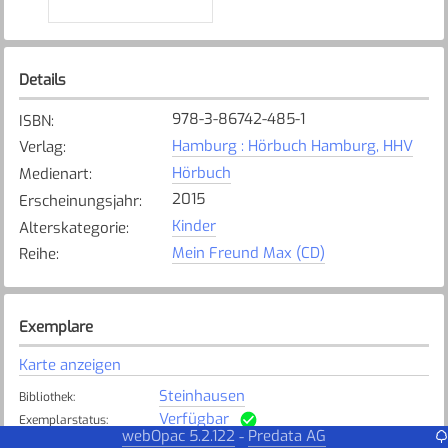
Details
978-3-86742-485-1
ISBN
:
Hamburg : Hörbuch Hamburg, HHV
Verlag
:
Hörbuch
Medienart
:
2015
Erscheinungsjahr
:
Kinder
Alterskategorie
:
Mein Freund Max (CD)
Reihe
:
Exemplare
Karte anzeigen
Steinhausen
Bibliothek
:
Verfügbar
Exemplarstatus
:
webOpac 5.2.122
Predata AG
-