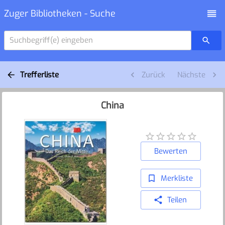
Zuger Bibliotheken - Suche
Suchbegriff(e) eingeben
Trefferliste
Zurück
Nächste
China
Bewerten
Merkliste
Teilen