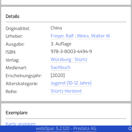
Details
China
Originaltitel
:
Freyer, Ralf
;
Weiss, Walter M.
Urheber
:
3. Auflage
Ausgabe
:
978-3-8003-4494-9
ISBN
:
Würzburg : Stürtz
Verlag
:
Sachbuch
Medienart
:
[2020]
Erscheinungsjahr
:
Jugend (10-12 Jahre)
Alterskategorie
:
Stürtz Horizont
Reihe
:
Exemplare
Karte anzeigen
webOpac 5.2.120
Predata AG
-