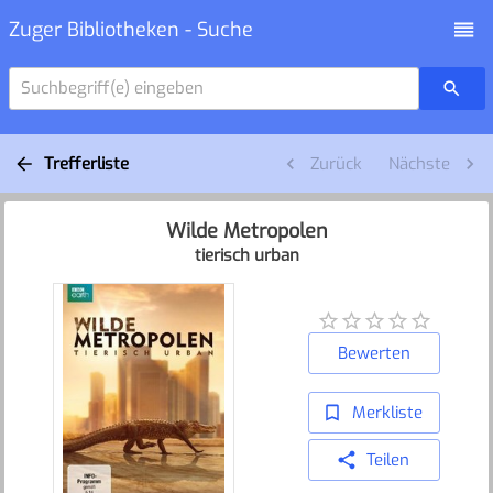
Zuger Bibliotheken - Suche
Suchbegriff(e) eingeben
Trefferliste
Zurück
Nächste
Wilde Metropolen
tierisch urban
Bewerten
Merkliste
Teilen