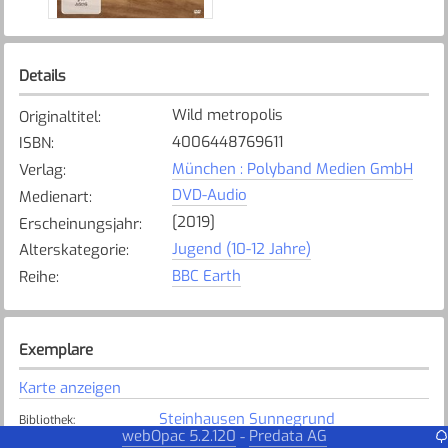
Details
Wild metropolis
Originaltitel
:
4006448769611
ISBN
:
München : Polyband Medien GmbH
Verlag
:
DVD-Audio
Medienart
:
[2019]
Erscheinungsjahr
:
Jugend (10-12 Jahre)
Alterskategorie
:
BBC Earth
Reihe
:
Exemplare
Karte anzeigen
Steinhausen Sunnegrund
Bibliothek
:
webOpac 5.2.120
Predata AG
-
Verfügbar
Exemplarstatus
: