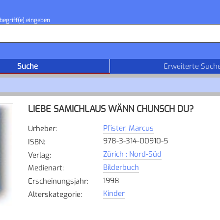
begriff(e) eingeben
Suche
Erweiterte Such
LIEBE SAMICHLAUS WÄNN CHUNSCH DU?
Pfister, Marcus
Urheber
:
978-3-314-00910-5
ISBN
:
Zürich : Nord-Süd
Verlag
:
Bilderbuch
Medienart
:
1998
Erscheinungsjahr
:
Kinder
Alterskategorie
: