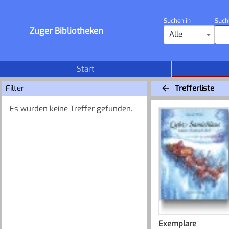
Suchen in
Such
Zuger Bibliotheken
Alle
Start
Filter
Trefferliste
Es wurden keine Treffer gefunden.
Exemplare