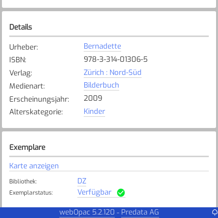
Details
Bernadette
Urheber
:
978-3-314-01306-5
ISBN
:
Zürich : Nord-Süd
Verlag
:
Bilderbuch
Medienart
:
2009
Erscheinungsjahr
:
Kinder
Alterskategorie
:
Exemplare
Karte anzeigen
DZ
Bibliothek
:
Verfügbar
Exemplarstatus
:
Hünenberg Eichmatt
webOpac 5.2.120
Predata AG
-
Bibliothek
: