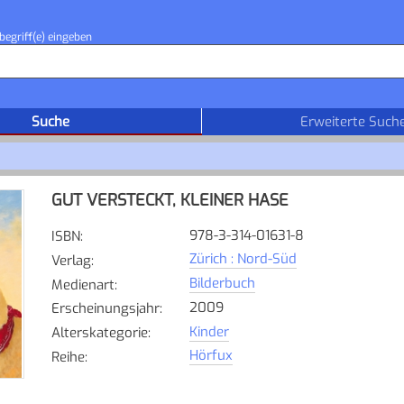
begriff(e) eingeben
Suche
Erweiterte Such
GUT VERSTECKT, KLEINER HASE
978-3-314-01631-8
ISBN
:
Zürich : Nord-Süd
Verlag
:
Bilderbuch
Medienart
:
2009
Erscheinungsjahr
:
Kinder
Alterskategorie
:
Hörfux
Reihe
: