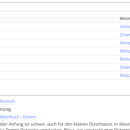
Biblio
Unte
Cha
Hüne
Menz
Rotk
Stei
Walc
Deutsch
unpag.
Bilderbuch
;
Ostern
Aller Anfang ist schwer, auch für den kleinen Osterhasen. In dies
für Tommi Ostereier verstecken. Bloss, wo versteckt man Osterei