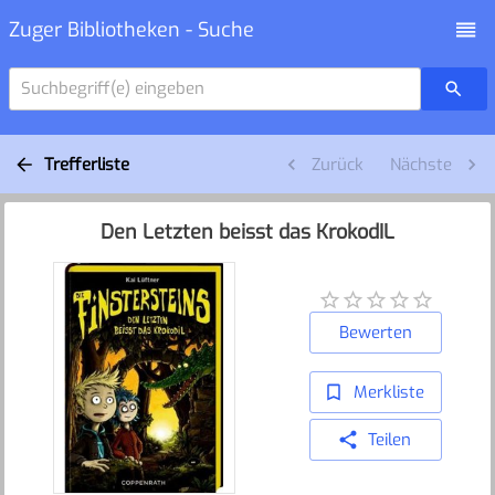
Zuger Bibliotheken - Suche
Suchbegriff(e) eingeben
Trefferliste
Zurück
Nächste
Den Letzten beisst das KrokodIL
Bewerten
Merkliste
Teilen