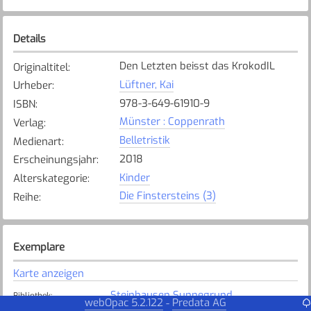
Details
Den Letzten beisst das KrokodIL
Originaltitel
:
Lüftner, Kai
Urheber
:
978-3-649-61910-9
ISBN
:
Münster : Coppenrath
Verlag
:
Belletristik
Medienart
:
2018
Erscheinungsjahr
:
Kinder
Alterskategorie
:
Die Finstersteins (3)
Reihe
:
Exemplare
Karte anzeigen
Steinhausen Sunnegrund
Bibliothek
:
webOpac 5.2.122
Predata AG
-